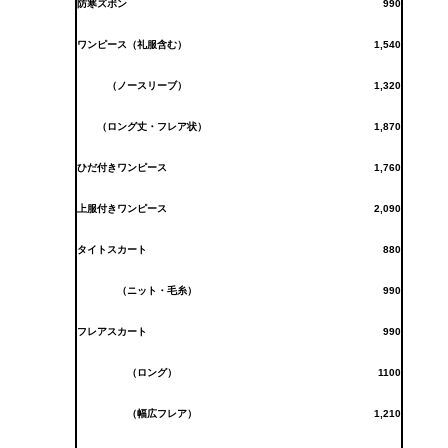
防寒ズボン
990
ワンピース（礼服含む）
1,540
（ノースリーブ）
1,320
（ロング丈・フレア状）
1,870
ひだ付きワンピース
1,760
上服付きワンピース
2,090
タイトスカート
880
（ニット・毛糸）
990
フレアスカート
990
（ロング）
1100
（幅広フレア）
1,210