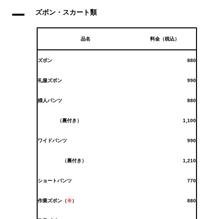
A
ズボン・スカート類
品名
料金（税込）
ズボン
880
礼服ズボン
990
婦人パンツ
880
（裏付き）
1,100
ワイドパンツ
990
（裏付き）
1,210
ショートパンツ
770
作業ズボン
（
※
）
880